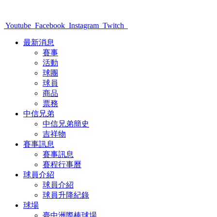
Youtube
Facebook
Instagram
Twitch
最新消息
賽事
活動
球團
球員
商品
票務
中信兄弟
中信兄弟簡史
吉祥物
賽事訊息
賽事訊息
賽程行事曆
球員介紹
球員介紹
球員升降紀錄
球場
臺中洲際棒球場