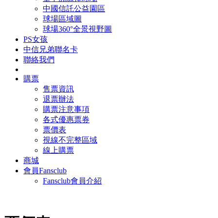
中國信託公益園區
球場區域圖
球場360°全景視野圖
PS女孩
中信兄弟聯名卡
聯絡我們
購票
售票資訊
退票辦法
購票注意事項
各式優惠票券
票價表
視線不完整區域
線上購票
商城
會員Fansclub
Fansclub會員介紹