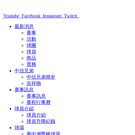
Youtube
Facebook
Instagram
Twitch
最新消息
賽事
活動
球團
球員
商品
票務
中信兄弟
中信兄弟簡史
吉祥物
賽事訊息
賽事訊息
賽程行事曆
球員介紹
球員介紹
球員升降紀錄
球場
臺中洲際棒球場