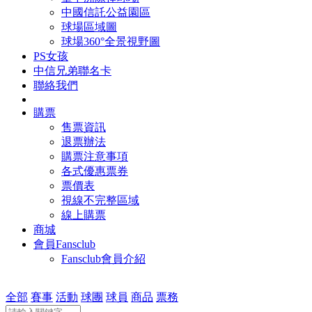
中國信託公益園區
球場區域圖
球場360°全景視野圖
PS女孩
中信兄弟聯名卡
聯絡我們
購票
售票資訊
退票辦法
購票注意事項
各式優惠票券
票價表
視線不完整區域
線上購票
商城
會員Fansclub
Fansclub會員介紹
全部
賽事
活動
球團
球員
商品
票務