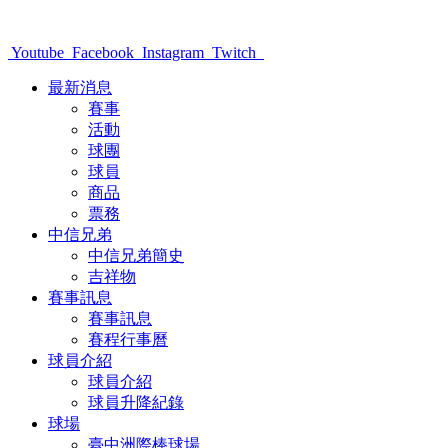
Youtube
Facebook
Instagram
Twitch
最新消息
賽事
活動
球團
球員
商品
票務
中信兄弟
中信兄弟簡史
吉祥物
賽事訊息
賽事訊息
賽程行事曆
球員介紹
球員介紹
球員升降紀錄
球場
臺中洲際棒球場