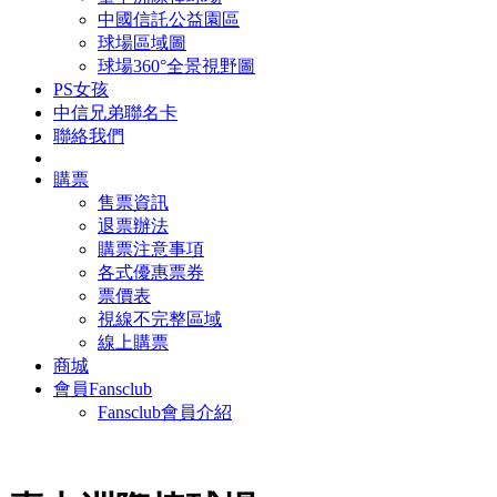
中國信託公益園區
球場區域圖
球場360°全景視野圖
PS女孩
中信兄弟聯名卡
聯絡我們
購票
售票資訊
退票辦法
購票注意事項
各式優惠票券
票價表
視線不完整區域
線上購票
商城
會員Fansclub
Fansclub會員介紹