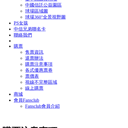
中國信託公益園區
球場區域圖
球場360°全景視野圖
PS女孩
中信兄弟聯名卡
聯絡我們
購票
售票資訊
退票辦法
購票注意事項
各式優惠票券
票價表
視線不完整區域
線上購票
商城
會員Fansclub
Fansclub會員介紹