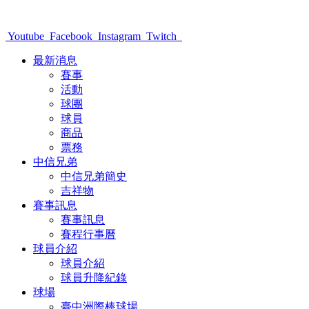
Youtube
Facebook
Instagram
Twitch
最新消息
賽事
活動
球團
球員
商品
票務
中信兄弟
中信兄弟簡史
吉祥物
賽事訊息
賽事訊息
賽程行事曆
球員介紹
球員介紹
球員升降紀錄
球場
臺中洲際棒球場