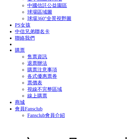
中國信託公益園區
球場區域圖
球場360°全景視野圖
PS女孩
中信兄弟聯名卡
聯絡我們
購票
售票資訊
退票辦法
購票注意事項
各式優惠票券
票價表
視線不完整區域
線上購票
商城
會員Fansclub
Fansclub會員介紹