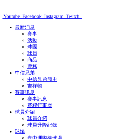
Youtube
Facebook
Instagram
Twitch
最新消息
賽事
活動
球團
球員
商品
票務
中信兄弟
中信兄弟簡史
吉祥物
賽事訊息
賽事訊息
賽程行事曆
球員介紹
球員介紹
球員升降紀錄
球場
臺中洲際棒球場