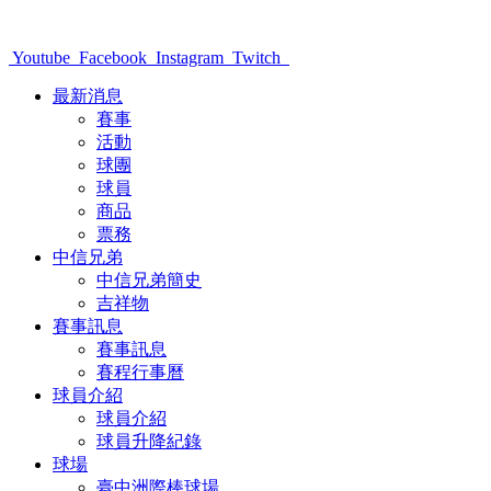
Youtube
Facebook
Instagram
Twitch
最新消息
賽事
活動
球團
球員
商品
票務
中信兄弟
中信兄弟簡史
吉祥物
賽事訊息
賽事訊息
賽程行事曆
球員介紹
球員介紹
球員升降紀錄
球場
臺中洲際棒球場