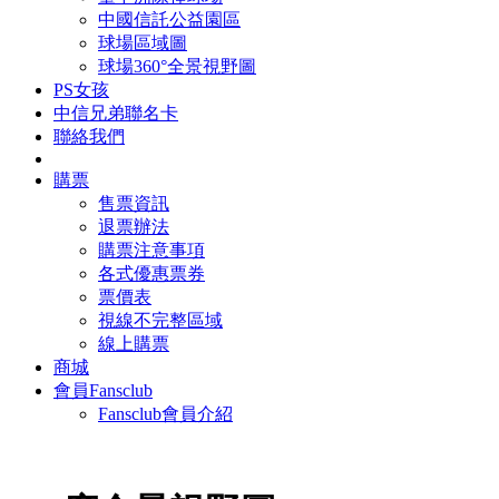
中國信託公益園區
球場區域圖
球場360°全景視野圖
PS女孩
中信兄弟聯名卡
聯絡我們
購票
售票資訊
退票辦法
購票注意事項
各式優惠票券
票價表
視線不完整區域
線上購票
商城
會員Fansclub
Fansclub會員介紹