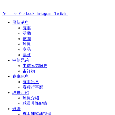
Youtube
Facebook
Instagram
Twitch
最新消息
賽事
活動
球團
球員
商品
票務
中信兄弟
中信兄弟簡史
吉祥物
賽事訊息
賽事訊息
賽程行事曆
球員介紹
球員介紹
球員升降紀錄
球場
臺中洲際棒球場