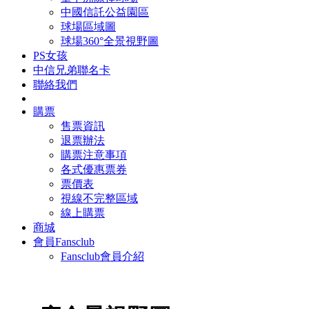
中國信託公益園區
球場區域圖
球場360°全景視野圖
PS女孩
中信兄弟聯名卡
聯絡我們
購票
售票資訊
退票辦法
購票注意事項
各式優惠票券
票價表
視線不完整區域
線上購票
商城
會員Fansclub
Fansclub會員介紹