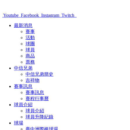
Youtube
Facebook
Instagram
Twitch
最新消息
賽事
活動
球團
球員
商品
票務
中信兄弟
中信兄弟簡史
吉祥物
賽事訊息
賽事訊息
賽程行事曆
球員介紹
球員介紹
球員升降紀錄
球場
臺中洲際棒球場