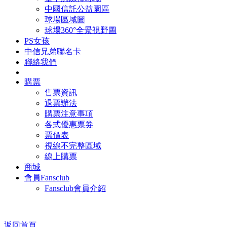
中國信託公益園區
球場區域圖
球場360°全景視野圖
PS女孩
中信兄弟聯名卡
聯絡我們
購票
售票資訊
退票辦法
購票注意事項
各式優惠票券
票價表
視線不完整區域
線上購票
商城
會員Fansclub
Fansclub會員介紹
返回首頁