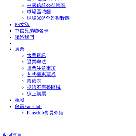
中國信託公益園區
球場區域圖
球場360°全景視野圖
PS女孩
中信兄弟聯名卡
聯絡我們
購票
售票資訊
退票辦法
購票注意事項
各式優惠票券
票價表
視線不完整區域
線上購票
商城
會員Fansclub
Fansclub會員介紹
返回首頁