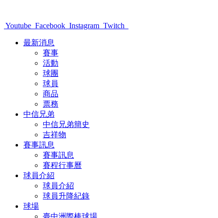
Youtube
Facebook
Instagram
Twitch
最新消息
賽事
活動
球團
球員
商品
票務
中信兄弟
中信兄弟簡史
吉祥物
賽事訊息
賽事訊息
賽程行事曆
球員介紹
球員介紹
球員升降紀錄
球場
臺中洲際棒球場