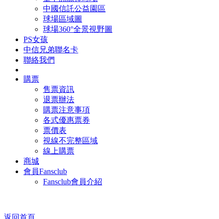
中國信託公益園區
球場區域圖
球場360°全景視野圖
PS女孩
中信兄弟聯名卡
聯絡我們
購票
售票資訊
退票辦法
購票注意事項
各式優惠票券
票價表
視線不完整區域
線上購票
商城
會員Fansclub
Fansclub會員介紹
返回首頁