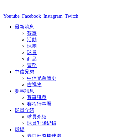
Youtube
Facebook
Instagram
Twitch
最新消息
賽事
活動
球團
球員
商品
票務
中信兄弟
中信兄弟簡史
吉祥物
賽事訊息
賽事訊息
賽程行事曆
球員介紹
球員介紹
球員升降紀錄
球場
臺中洲際棒球場